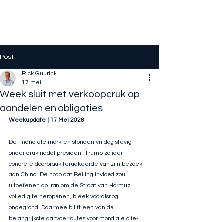
Post
Rick Guurink
17 mei
Week sluit met verkoopdruk op
aandelen en obligaties
Weekupdate | 17 Mei 2026
De financiële markten stonden vrijdag stevig 
onder druk nadat president Trump zonder 
concrete doorbraak terugkeerde van zijn bezoek 
aan China. De hoop dat Beijing invloed zou 
uitoefenen op Iran om de Straat van Hormuz 
volledig te heropenen, bleek vooralsnog 
ongegrond. Daarmee blijft een van de 
belangrijkste aanvoerroutes voor mondiale olie-