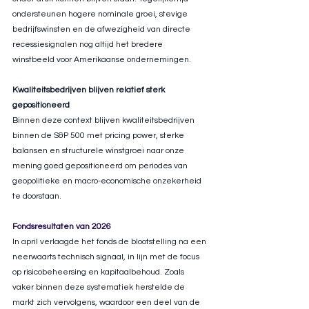
ondersteunen hogere nominale groei, stevige 
bedrijfswinsten en de afwezigheid van directe 
recessiesignalen nog altijd het bredere 
winstbeeld voor Amerikaanse ondernemingen.
Kwaliteitsbedrijven blijven relatief sterk 
gepositioneerd
Binnen deze context blijven kwaliteitsbedrijven 
binnen de S&P 500 met pricing power, sterke 
balansen en structurele winstgroei naar onze 
mening goed gepositioneerd om periodes van 
geopolitieke en macro-economische onzekerheid 
te doorstaan.
Fondsresultaten
 van 2026
In april verlaagde het fonds de blootstelling na een 
neerwaarts technisch signaal, in lijn met de focus 
op risicobeheersing en kapitaalbehoud. Zoals 
vaker binnen deze systematiek herstelde de 
markt zich vervolgens, waardoor een deel van de 