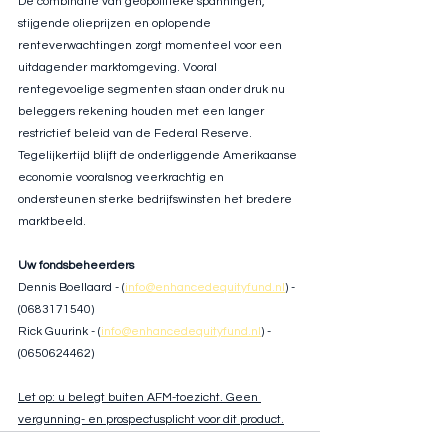
De combinatie van geopolitieke spanningen, 
stijgende olieprijzen en oplopende 
renteverwachtingen zorgt momenteel voor een 
uitdagender marktomgeving. Vooral 
rentegevoelige segmenten staan onder druk nu 
beleggers rekening houden met een langer 
restrictief beleid van de Federal Reserve. 
Tegelijkertijd blijft de onderliggende Amerikaanse 
economie vooralsnog veerkrachtig en 
ondersteunen sterke bedrijfswinsten het bredere 
marktbeeld. 
Uw fondsbeheerders
Dennis Boellaard - (
info@enhancedequityfund.nl
) - 
(0683171540)
Rick Guurink - (
info@enhancedequityfund.nl
) - 
(0650624462)
Let op: u belegt buiten AFM-toezicht. Geen 
vergunning- en prospectusplicht voor dit product.