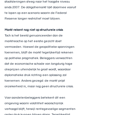
staatsleningen steeg naar het hoogste niveau 
sinds 2007. De obligatiemarkt lijkt daarmee vooruit 
te lopen op een scenario waarin de Federal 
Reserve langer restrictief moet blijven.
Markt rekent nog niet op structurele crisis
Toch is het beeld genuanceerder dan de 
marktreactie op het eerste gezicht doet 
vermoeden. Hoewel de geopolitieke spanningen 
toenemen, blijft de markt tegelijkertijd rekenen 
op politieke pragmatiek. Beleggers verwachten 
dat de economische schade van langdurig hoge 
olieprijzen uiteindelijk te groot wordt, waardoor 
diplomatieke druk richting een oplossing zal 
toenemen. Anders gezegd: de markt prijst 
onzekerheid in, maar nog geen structurele crisis.
Voor aandelenbeleggers betekent dit een 
omgeving waarin volatiliteit waarschijnlijk 
verhoogd blijft, terwijl rentegevoelige segmenten 
onder druk kunnen blijven staan. Tegelijkertijd 