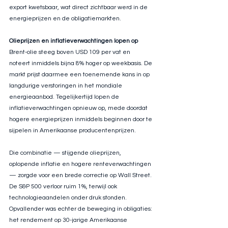
export kwetsbaar, wat direct zichtbaar werd in de 
energieprijzen en de obligatiemarkten.
Olieprijzen en inflatieverwachtingen lopen op
Brent-olie steeg boven USD 109 per vat en 
noteert inmiddels bijna 8% hoger op weekbasis. De 
markt prijst daarmee een toenemende kans in op 
langdurige verstoringen in het mondiale 
energieaanbod. Tegelijkertijd lopen de 
inflatieverwachtingen opnieuw op, mede doordat 
hogere energieprijzen inmiddels beginnen door te 
sijpelen in Amerikaanse producentenprijzen.
Die combinatie — stijgende olieprijzen, 
oplopende inflatie en hogere renteverwachtingen 
— zorgde voor een brede correctie op Wall Street. 
De S&P 500 verloor ruim 1%, terwijl ook 
technologieaandelen onder druk stonden. 
Opvallender was echter de beweging in obligaties: 
het rendement op 30-jarige Amerikaanse 