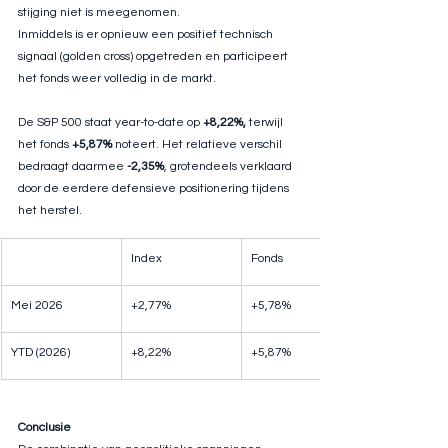
stijging niet is meegenomen.
Inmiddels is er opnieuw een positief technisch 
signaal (golden cross) opgetreden en participeert 
het fonds weer volledig in de markt.
De S&P 500 staat year-to-date op 
+8,22%,
 terwijl 
het fonds 
+5,87%
 noteert. Het relatieve verschil 
bedraagt daarmee 
-2,35%
, grotendeels verklaard 
door de eerdere defensieve positionering tijdens 
het herstel.
Index
Fonds
Mei 2026
+2,77%
+5,78%
YTD (2026)
+8,22%
+5,87%
Conclusie