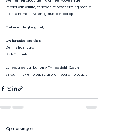
We nemen graag de tijd om één-op-één de 
impact van valuta, tarieven of bescherming met je 
door te nemen. Neem gerust contact op.
Met vriendelijke groet,
Uw fondsbeheerders
Dennis Boellaard
Rick Guurink
Let op: u belegt buiten AFM-toezicht. Geen 
vergunning- en prospectusplicht voor dit product.
Opmerkingen