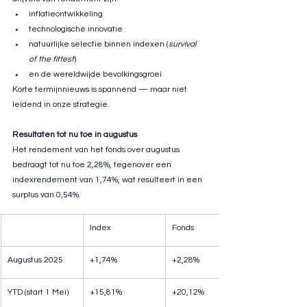
inflatieontwikkeling
technologische innovatie
natuurlijke selectie binnen indexen (
survival 
of the fittest
)
en de wereldwijde bevolkingsgroei
Korte termijnnieuws is spannend — maar niet 
leidend in onze strategie.
Resultaten tot nu toe in augustus
Het rendement van het fonds over augustus 
bedraagt tot nu toe 2,28%, tegenover een 
indexrendement van 1,74%, wat resulteert in een 
surplus van 0,54%.
Index
Fonds
Augustus 2025
+1,74%
+2,28%
YTD (start 1 Mei)
+15,81%
+20,12%