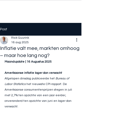
Post
Rick Guurink
16 aug 2025
Inflatie valt mee, markten omhoog
– maar hoe lang nog?
Maandupdate | 16 Augustus 2025
Amerikaanse inflatie lager dan verwacht
Afgelopen dinsdag publiceerde het 
Bureau of 
Labor Statistics
 het nieuwste CPI-rapport. De 
Amerikaanse consumentenprijzen stegen in juli 
met 2,7% ten opzichte van een jaar eerder, 
onveranderd ten opzichte van juni en lager dan 
verwacht.