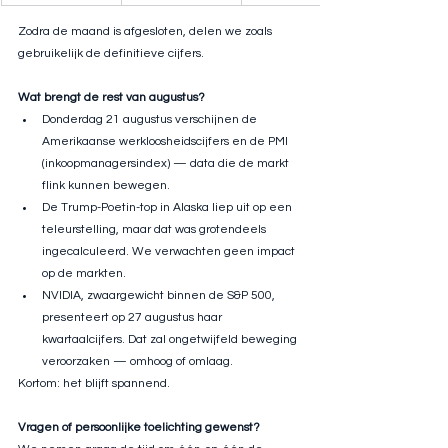
Zodra de maand is afgesloten, delen we zoals 
gebruikelijk de definitieve cijfers.
Wat brengt de rest van augustus?
Donderdag 21 augustus verschijnen de 
Amerikaanse werkloosheidscijfers en de PMI 
(inkoopmanagersindex) — data die de markt 
flink kunnen bewegen.
De Trump-Poetin-top in Alaska liep uit op een 
teleurstelling, maar dat was grotendeels 
ingecalculeerd. We verwachten geen impact 
op de markten.
NVIDIA, zwaargewicht binnen de S&P 500, 
presenteert op 27 augustus haar 
kwartaalcijfers. Dat zal ongetwijfeld beweging 
veroorzaken — omhoog of omlaag.
Kortom: het blijft spannend.
Vragen of persoonlijke toelichting gewenst?