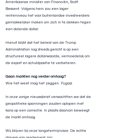
Amerikaanse minister van Financiën, Scott 
Bessent. Volgens hem zou een lager 
renteniveau het voor buitenlandse investeerders 
gemakkelijker maken om zich in te dekken tegen 
een dalende dollar.
Hieruit blijkt dat het beleid van de Trump 
Administration nog steeds gericht is op een 
structureel lagere dollarwaarde, vermoedelijk om 
de export en schuldpositie te verbeteren.
Gaan markten nog verder omhoog?
Wie het weet mag het zeggen. 
Fugazi.
In onze vorige nieuwsbrief verwachtten we dat de 
geopolitieke spanningen zouden oplopen met 
kans op een correctie. In plaats daarvan beweegt 
de markt omhoog.
Wij blijven bij onze langetermijnvisie. De echte 
drijvers van rendement zijn: