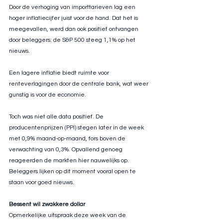
Door de verhoging van importtarieven lag een 
hoger inflatiecijfer juist voor de hand. Dat het is 
meegevallen, werd dan ook positief ontvangen 
door beleggers: de S&P 500 steeg 1,1% op het 
nieuws.
Een lagere inflatie biedt ruimte voor 
renteverlagingen door de centrale bank, wat weer 
gunstig is voor de economie.
Toch was niet alle data positief. De 
producentenprijzen (PPI) stegen later in de week 
met 0,9% maand-op-maand, fors boven de 
verwachting van 0,3%. Opvallend genoeg 
reageerden de markten hier nauwelijks op. 
Beleggers lijken op dit moment vooral open te 
staan voor goed nieuws.
Bessent wil zwakkere dollar
Opmerkelijke uitspraak deze week van de 