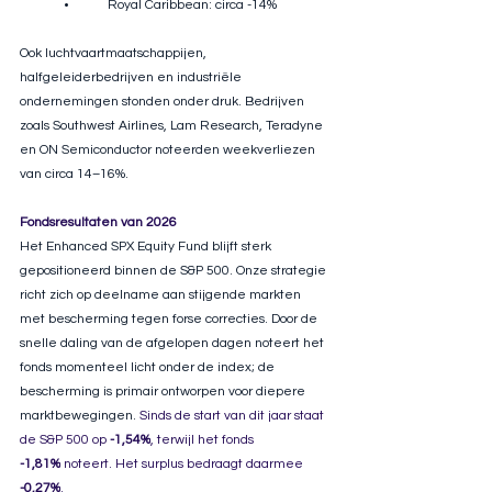
	•	Royal Caribbean: circa -14%
Ook luchtvaartmaatschappijen, 
halfgeleiderbedrijven en industriële 
ondernemingen stonden onder druk. Bedrijven 
zoals Southwest Airlines, Lam Research, Teradyne 
en ON Semiconductor noteerden weekverliezen 
van circa 14–16%.
Fondsresultaten
 van 2026
Het Enhanced SPX Equity Fund blijft sterk 
gepositioneerd binnen de S&P 500. Onze strategie 
richt zich op deelname aan stijgende markten 
met bescherming tegen forse correcties. Door de 
snelle daling van de afgelopen dagen noteert het 
fonds momenteel licht onder de index; de 
bescherming is primair ontworpen voor diepere 
marktbewegingen.
 Sinds de start van dit jaar staat 
de S&P 500 op 
-1,54%
, terwijl het fonds 
-1,81%
 noteert. Het surplus bedraagt daarmee 
-0,27%
.