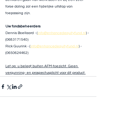
forse daling zal een tijdelijke uitstap van 
toepassing zijn.
Uw fondsbeheerders
Dennis Boellaard - (
info@enhancedequityfund.nl
) - 
(0683171540)
Rick Guurink - (
info@enhancedequityfund.nl
) - 
(0650624462)
Let op: u belegt buiten AFM-toezicht. Geen 
vergunning- en prospectusplicht voor dit product.
Opmerkingen