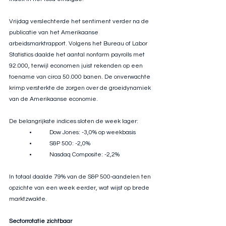
Vrijdag verslechterde het sentiment verder na de 
publicatie van het Amerikaanse 
arbeidsmarktrapport. Volgens het Bureau of Labor 
Statistics daalde het aantal nonfarm payrolls met 
92.000, terwijl economen juist rekenden op een 
toename van circa 50.000 banen. De onverwachte 
krimp versterkte de zorgen over de groeidynamiek 
van de Amerikaanse economie.
De belangrijkste indices sloten de week lager:
	•	Dow Jones: -3,0% op weekbasis
	•	S&P 500: -2,0%
	•	Nasdaq Composite: -2,2%
In totaal daalde 79% van de S&P 500-aandelen ten 
opzichte van een week eerder, wat wijst op brede 
marktzwakte.
Sectorrotatie zichtbaar