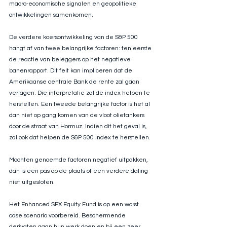
macro-economische signalen en geopolitieke 
ontwikkelingen samenkomen.
De verdere koersontwikkeling van de S&P 500 
hangt af van twee belangrijke factoren: ten eerste 
de reactie van beleggers op het negatieve 
banenrapport. Dit feit kan impliceren dat de 
Amerikaanse centrale Bank de rente zal gaan 
verlagen. Die interpretatie zal de index helpen te 
herstellen. Een tweede belangrijke factor is het al 
dan niet op gang komen van de vloot olietankers 
door de straat van Hormuz. Indien dit het geval is, 
zal ook dat helpen de S&P 500 index te herstellen.
Mochten genoemde factoren negatief uitpakken, 
dan is een pas op de plaats of een verdere daling 
niet uitgesloten.
Het Enhanced SPX Equity Fund is op een worst 
case scenario voorbereid. Beschermende 
derivaten gaan hun werk doen en bij een zeer 