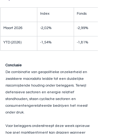
Index
Fonds
Maart 2026
-2,02%
-2,99%
YTD (2026)
-1,54%
-1,81%
Conclusie
De combinatie van geopolitieke onzekerheid en 
zwakkere macrodata leidde tot een duidelijke 
risicomijdende houding onder beleggers. Terwijl 
defensieve sectoren en energie relatief 
standhouden, staan cyclische sectoren en 
consumentengerelateerde bedrijven het meest 
onder druk.
Voor beleggers onderstreept deze week opnieuw 
hoe snel marktsentiment kan draaien wanneer 