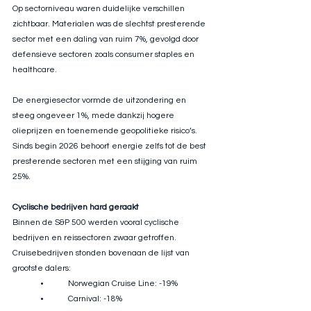
Op sectorniveau waren duidelijke verschillen 
zichtbaar. Materialen was de slechtst presterende 
sector met een daling van ruim 7%, gevolgd door 
defensieve sectoren zoals consumer staples en 
healthcare.
De energiesector vormde de uitzondering en 
steeg ongeveer 1%, mede dankzij hogere 
olieprijzen en toenemende geopolitieke risico’s. 
Sinds begin 2026 behoort energie zelfs tot de best 
presterende sectoren met een stijging van ruim 
25%.
Cyclische bedrijven hard geraakt
Binnen de S&P 500 werden vooral cyclische 
bedrijven en reissectoren zwaar getroffen. 
Cruisebedrijven stonden bovenaan de lijst van 
grootste dalers:
	•	Norwegian Cruise Line: -19%
	•	Carnival: -18%