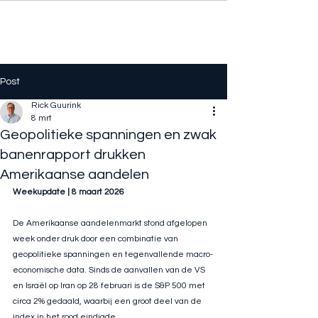
Post
Rick Guurink
8 mrt
Geopolitieke spanningen en zwak
banenrapport drukken
Amerikaanse aandelen
Weekupdate | 8 maart 2026
De Amerikaanse aandelenmarkt stond afgelopen 
week onder druk door een combinatie van 
geopolitieke spanningen en tegenvallende macro-
economische data. Sinds de aanvallen van de VS 
en Israël op Iran op 28 februari is de S&P 500 met 
circa 2% gedaald, waarbij een groot deel van de 
index in het rood eindigde.