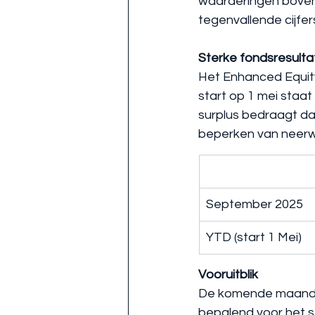
waarderingen boven 
tegenvallende cijfe
Sterke fondsresulta
Het Enhanced Equity
start op 1 mei staat
surplus bedraagt d
beperken van neerwa
September 2025
YTD (start 1 Mei)
Vooruitblik 
De komende maanden 
bepalend voor het se