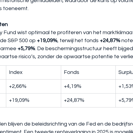
historische gemiddelden, waardoor de kans op volatiele
rs toeneemt.
ten
 Fund wist optimaal te profiteren van het marktklimaat
 de S&P 500 op 
+19,09%
, terwijl het fonds 
+24,87%
 note
aarmee 
+5,79%
. De beschermingsstructuur heeft bijge
artse risico’s, zonder de opwaartse potentie te verli
Index
Fonds
Surpl
+2,66%
+4,19%
+1,5
+19,09%
+24,87%
+5,7
blijven de beleidsrichting van de Fed en de bedrijfsr
ntiment. Een tweede renteverlaging in 2025 is mogelijk,