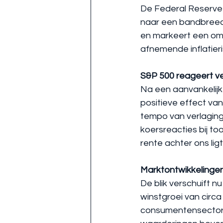
De Federal Reserve
naar een bandbreedt
en markeert een omsl
afnemende inflatieri
S&P 500 reageert v
Na een aanvankelij
positieve effect va
tempo van verlaging
koersreacties bij t
rente achter ons li
Marktontwikkelinge
De blik verschuift n
winstgroei van circ
consumentensectoren.