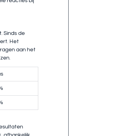
 reacties bij 
. Sinds de 
ert. Het 
dragen aan het 
ezen.
us
3%
9%
esultaten 
 afhankelijk 