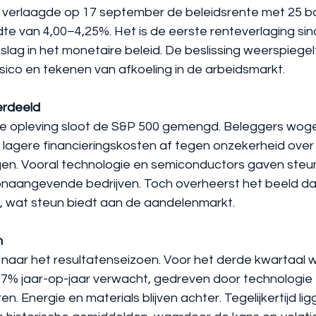
 verlaagde op 17 september de beleidsrente met 25 ba
e van 4,00–4,25%. Het is de eerste renteverlaging sin
ag in het monetaire beleid. De beslissing weerspiegelt
sico en tekenen van afkoeling in de arbeidsmarkt.
erdeeld
ke opleving sloot de S&P 500 gemengd. Beleggers woge
n lagere financieringskosten af tegen onzekerheid over
en. Vooral technologie en semiconductors gaven steun
oonaangevende bedrijven. Toch overheerst het beeld dat
gt, wat steun biedt aan de aandelenmarkt.
n
u naar het resultatenseizoen. Voor het derde kwartaal 
a 7% jaar-op-jaar verwacht, gedreven door technologie 
 Energie en materials blijven achter. Tegelijkertijd lig