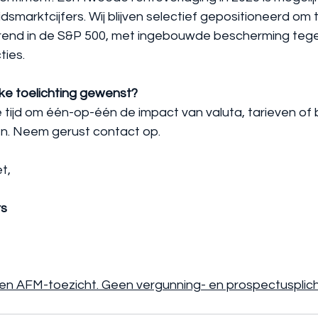
idsmarktcijfers. Wij blijven selectief gepositioneerd om 
rend in de S&P 500, met ingebouwde bescherming teg
ties.
jke toelichting gewenst?
ijd om één-op-één de impact van valuta, tarieven of
n. Neem gerust contact op.
t,
rs
ten AFM-toezicht. Geen vergunning- en prospectusplicht