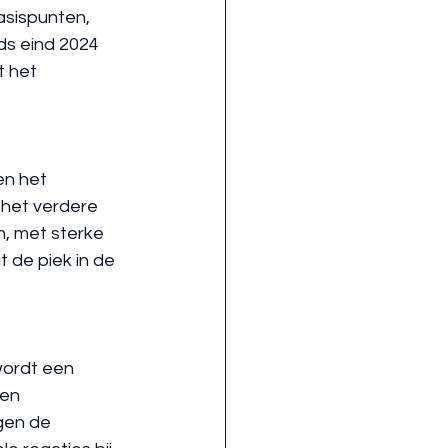
sispunten, 
ds eind 2024 
 het 
n het 
 het verdere 
, met sterke 
 de piek in de 
wordt een 
en 
gen de 