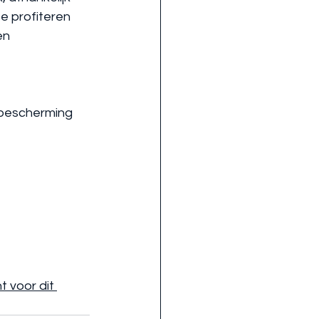
te profiteren 
en 
 bescherming 
 voor dit 