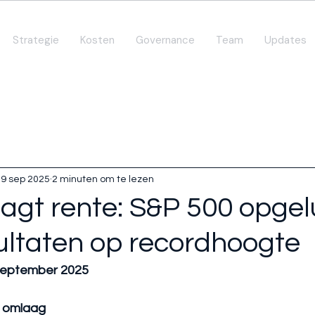
Strategie
Kosten
Governance
Team
Updates
19 sep 2025
2 minuten om te lezen
agt rente: S&P 500 opgel
ultaten op recordhoogte
September 2025
p omlaag