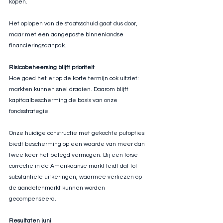
kopen.
Het oplopen van de staatsschuld gaat dus door, 
maar met een aangepaste binnenlandse 
financieringsaanpak.
Risicobeheersing blijft prioriteit
Hoe goed het er op de korte termijn ook uitziet: 
markten kunnen snel draaien. Daarom blijft 
kapitaalbescherming de basis van onze 
fondsstrategie.
Onze huidige constructie met gekochte putopties 
biedt bescherming op een waarde van meer dan 
twee keer het belegd vermogen. Bij een forse 
correctie in de Amerikaanse markt leidt dat tot 
substantiële uitkeringen, waarmee verliezen op 
de aandelenmarkt kunnen worden 
gecompenseerd.
Resultaten juni