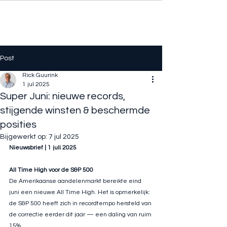
Post
Rick Guurink
1 jul 2025
Super Juni: nieuwe records,
stijgende winsten & beschermde
posities
Bijgewerkt op:
7 jul 2025
Nieuwsbrief | 1 juli 2025
All Time High voor de S&P 500
De Amerikaanse aandelenmarkt bereikte eind 
juni een nieuwe All Time High. Het is opmerkelijk: 
de S&P 500 heeft zich in recordtempo hersteld van 
de correctie eerder dit jaar — een daling van ruim 
15%.