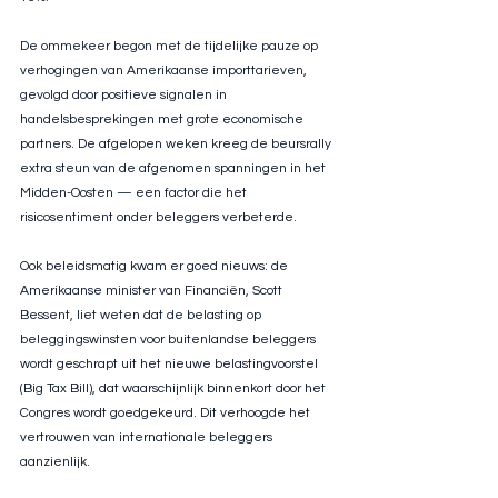
De ommekeer begon met de tijdelijke pauze op 
verhogingen van Amerikaanse importtarieven, 
gevolgd door positieve signalen in 
handelsbesprekingen met grote economische 
partners. De afgelopen weken kreeg de beursrally 
extra steun van de afgenomen spanningen in het 
Midden-Oosten — een factor die het 
risicosentiment onder beleggers verbeterde.
Ook beleidsmatig kwam er goed nieuws: de 
Amerikaanse minister van Financiën, Scott 
Bessent, liet weten dat de belasting op 
beleggingswinsten voor buitenlandse beleggers 
wordt geschrapt uit het nieuwe belastingvoorstel 
(Big Tax Bill), dat waarschijnlijk binnenkort door het 
Congres wordt goedgekeurd. Dit verhoogde het 
vertrouwen van internationale beleggers 
aanzienlijk.