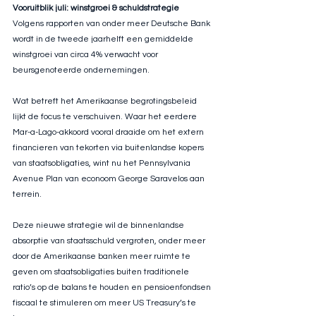
Vooruitblik juli: winstgroei & schuldstrategie
Volgens rapporten van onder meer Deutsche Bank 
wordt in de tweede jaarhelft een gemiddelde 
winstgroei van circa 4% verwacht voor 
beursgenoteerde ondernemingen.
Wat betreft het Amerikaanse begrotingsbeleid 
lijkt de focus te verschuiven. Waar het eerdere 
Mar-a-Lago-akkoord vooral draaide om het extern 
financieren van tekorten via buitenlandse kopers 
van staatsobligaties, wint nu het Pennsylvania 
Avenue Plan van econoom George Saravelos aan 
terrein.
Deze nieuwe strategie wil de binnenlandse 
absorptie van staatsschuld vergroten, onder meer 
door de Amerikaanse banken meer ruimte te 
geven om staatsobligaties buiten traditionele 
ratio’s op de balans te houden en pensioenfondsen 
fiscaal te stimuleren om meer US Treasury’s te 