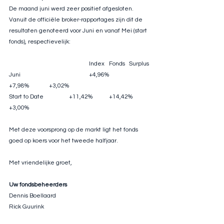
De maand juni werd zeer positief afgesloten. 
Vanuit de officiële broker-rapportages zijn dit de 
resultaten genoteerd voor Juni en vanaf Mei (start 
fonds), respectievelijk:
				Index	Fonds	Surplus
Juni				+4,96%	
+7,98%	+3,02%
Start to Date		+11,42%	+14,42%	
+3,00%
Met deze voorsprong op de markt ligt het fonds 
goed op koers voor het tweede halfjaar.
Met vriendelijke groet,
Uw fondsbeheerders
Dennis Boellaard
Rick Guurink